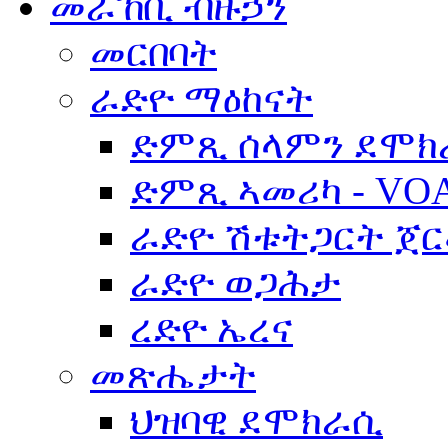
መራኸቢ ብዙኃን
መርበባት
ራድዮ ማዕከናት
ድምጺ ሰላምን ደሞክ
ድምጺ ኣመሪካ - VO
ራድዮ ሽቱትጋርት ጀ
ራድዮ ወጋሕታ
ረድዮ ኤረና
መጽሔታት
ህዝባዊ ደሞክራሲ