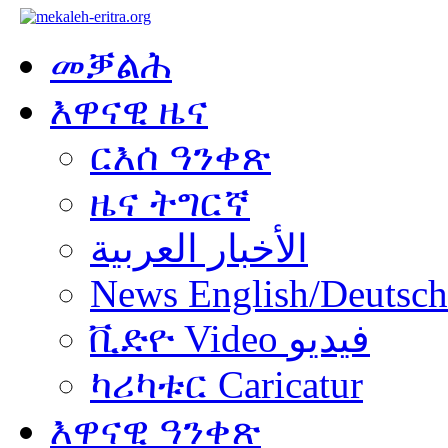
መቓልሕ
እዋናዊ ዜና
ርእሰ ዓንቀጽ
ዜና ትግርኛ
الأخبار العربية
News English/Deutsch
ቪድዮ Video فيديو
ካሪካቱር Caricatur
እዋናዊ ዓንቀጽ