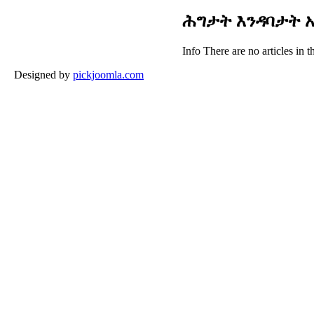
ሕግታት እንዳባታት 
Info
There are no articles in t
Designed by
pickjoomla.com