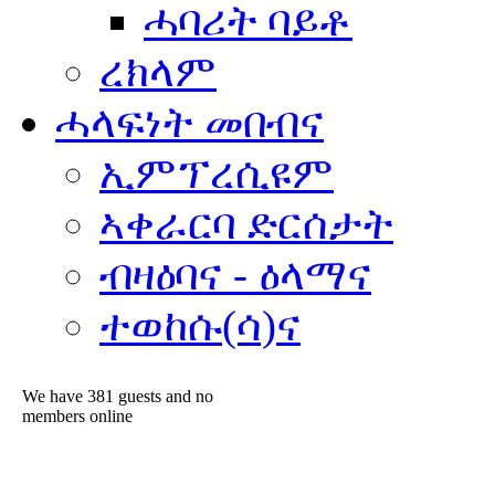
ሓባሪት ባይቶ
ረክላም
ሓላፍነት መበብና
ኢምፕረሲዩም
ኣቀራርባ ድርሰታት
ብዛዕባና - ዕላማና
ተወከሱ(ሳ)ና
We have 381 guests and no
members online