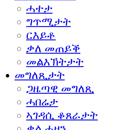
ሓተታ
ግጥሚታት
ርእይቶ
ቃለ መጠይቕ
መልእኽትታት
መግለጺታት
ጋዜጣዊ መግለጺ
ሓበሬታ
ኣገዳሲ ቆጸራታት
ቃል ሓዘን