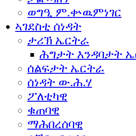
ወግዒ ም.ቍዉምነገር
ኣገደስቲ ሰነዳት
ታሪኽ ኤርትራ
ሕግታት እንዳባታት 
ሰልፍታት ኤርትራ
ሰነዳት ው.ሕ.ሃ
ፖለቲካዊ
ቁጠባዊ
ማሕበረሰባዊ