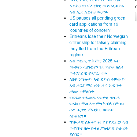
ኤርትራዊ፡ ፖለቲካዊ መድሓኒቱ ከኣ
ኣብ ኢድ ኤርትራውያን፡-
US pauses all pending green
card applications from 19
'countries of concern'
Eritreans lose their Norwegian
citizenship for falsely claiming
they fled from the Eritrean
regime
ኣብ ወርሒ ጥቅምቲ 2025 ኣብ
ጎዶቦናን ኣህጉርናን ዝተኻየዱ ክልተ
ወተሃደራዊ ፍጻሜታት፡-
ለበዋ ንኹሎም ኣብ ደምበ ተቓውሞ
ኣብ ዙርያ ማዕከናት ዜና ንዝነጥፉ
ዘለው ተቓለስቲ፡-
ብርጌድ ንሓመዱ ግዝያዊ ጭርሖ
ዝኣከቦ ማዕበላዊ ምንቅስቓስ’ምበር፡
ሓደ ሓጋዊ ፖለቲካዊ ውድብ
ኣይነበረን።
ግዝኣታዊ ልኡላውነትና ከይድፈር፡ ኣብ
ውሽጥና ዘሎ ድፋዕ ፖለቲካዊ ድሕረት
ይሰበር።