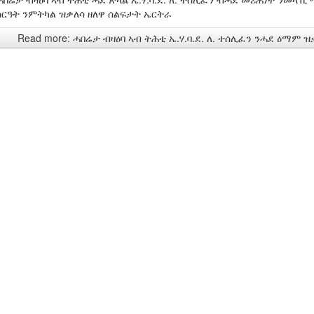
ስርዓት ንምትካል ዝቃለሳ ዘለዋ ሰልፍታት ኤርትራ
Read more: ሓበሬታ ብዛዕባ ኣብ ትሕቲ ኤ.ሃ.ባ.ደ. ለ. ተሰሊፈን ንሓደ ዕማም 