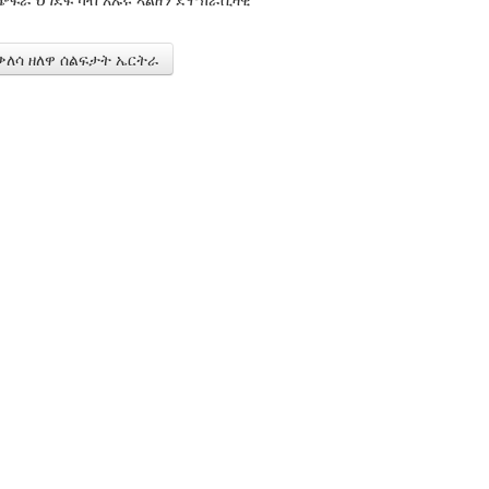
ዝቃለሳ ዘለዋ ሰልፍታት ኤርትራ