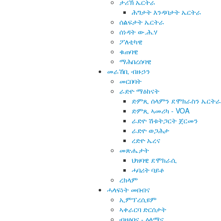
ታሪኽ ኤርትራ
ሕግታት እንዳባታት ኤርትራ
ሰልፍታት ኤርትራ
ሰነዳት ው.ሕ.ሃ
ፖለቲካዊ
ቁጠባዊ
ማሕበረሰባዊ
መራኸቢ ብዙኃን
መርበባት
ራድዮ ማዕከናት
ድምጺ ሰላምን ደሞክራስን ኤርትራ
ድምጺ ኣመሪካ - VOA
ራድዮ ሽቱትጋርት ጀርመን
ራድዮ ወጋሕታ
ረድዮ ኤረና
መጽሔታት
ህዝባዊ ደሞክራሲ
ሓባሪት ባይቶ
ረክላም
ሓላፍነት መበብና
ኢምፕረሲዩም
ኣቀራርባ ድርሰታት
ብዛዕባና - ዕላማና