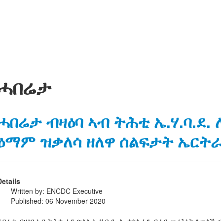
ሓበሬታ
ሓበሬታ ብዛዕባ ኣብ ትሕቲ ኤ.ሃ.ባ.ደ. 
ዕማም ዝቃለሳ ዘለዋ ሰልፍታት ኤርት
Details
Written by:
ENCDC Executive
Published: 06 November 2020
ሓበሬታ ብዛዕባ ኣብ ትሕቲ ሓደ ጽላል ኤ.ሃ.ባ.ደ. ለ. ተሰሊፈን ብሓደ መሪሕነት ንመላኺ