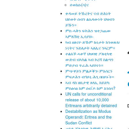
ተወከሱ(ሳ)ና
ቀዳመይ ትኹረትና ናብ ድሕነት
ህይወት ሰብን ልኡላውነት ህዝብን
ይኹን።
ምስ ሓቅን ፍትሕን ዝተጋጨው
ኣምለኽቲ ኢሳያስ፡-
ካብ ዘለናዮ ድኹም ኩነታት ክንወጽእ፡
ነናትና ጉድለታት ኣለሊና ንኣርም።
ተልእኾ ሓቀኛ ህዝባዊ ፖለቲካዊ
ውድብ ብኣካል ኣብ ኮረሻ ስልጣን
ምድያብ ጥራሕ ኣይኮነን።
ምጭዋይን ምልቃቕን፡ ምእሳርን
ምፍታሕን ብዓይኒ ሕጊ በበይኑ’ዩ።
ኣብ ዳስ ዘቤታዊ ጸላኢ ከይድካ
ምስዕሳዕ ከም ሰብ’ዶ ከም እንስሳ?
UN calls for unconditional
release of about 10,000
Eritreans arbitrarily detained
Destabilization as Modus
Operandi: Eritrea and the
Sudan Conflict
ጠንቂ ፖለቲካዊ ሕማም ኤርትራ