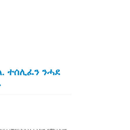
ለ. ተሰሊፈን ንሓደ
ራ
 ጭፍራ ህግደፍ ካብ አኡሩ ኣልዘን ደሞክራሲዛዊ