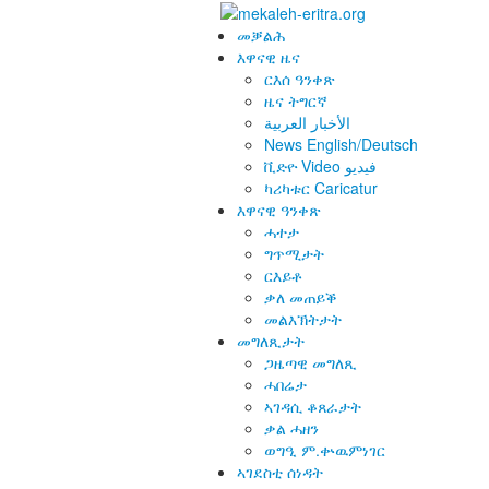
መቓልሕ
እዋናዊ ዜና
ርእሰ ዓንቀጽ
ዜና ትግርኛ
الأخبار العربية
News English/Deutsch
ቪድዮ Video فيديو
ካሪካቱር Caricatur
እዋናዊ ዓንቀጽ
ሓተታ
ግጥሚታት
ርእይቶ
ቃለ መጠይቕ
መልእኽትታት
መግለጺታት
ጋዜጣዊ መግለጺ
ሓበሬታ
ኣገዳሲ ቆጸራታት
ቃል ሓዘን
ወግዒ ም.ቍዉምነገር
ኣገደስቲ ሰነዳት