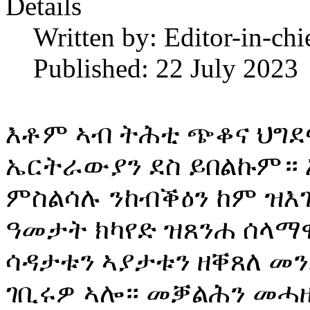
Details
Written by:
Editor-in-chi
Published: 22 July 2023
እቶም ኣብ ትሕቲ ጭቆና ህግ
ኤርትራውያን ደስ ይበልኩም። እ
ምስልሳሉ ንከብቕዕን ከም ዝእገ
ዓመታት ክካየድ ዝጸንሐ ሰላማዊ
ሳዳታቱን ኣያታቱን ዘቐጸለ መን
ገቢሩዎ ኣሎ። መቓልሕን መሓ