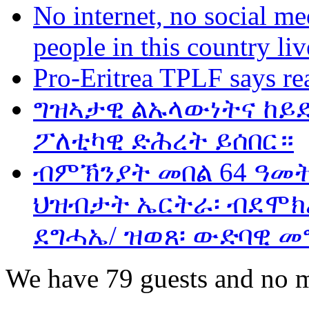
No internet, no social me
people in this country liv
Pro-Eritrea TPLF says re
ግዝኣታዊ ልኡላውነትና ከይድ
ፖለቲካዊ ድሕረት ይሰበር።
ብምኽንያት መበል 64 ዓመ
ህዝብታት ኤርትራ፡ ብደሞክራ
ደግሓኤ/ ዝወጸ፡ ውድባዊ መ
We have 79 guests and no 