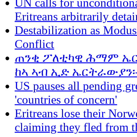
UN calls for unconditiona
Eritreans arbitrarily deta
Destabilization as Modus
Conflict
ጠንቂ ፖለቲካዊ ሕማም ኤር
ከኣ ኣብ ኢድ ኤርትራውያን፡
US pauses all pending gr
'countries of concern'
Eritreans lose their Norwe
claiming they fled from t