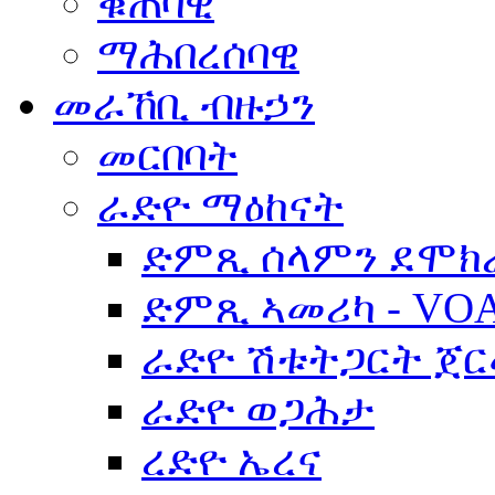
ቁጠባዊ
ማሕበረሰባዊ
መራኸቢ ብዙኃን
መርበባት
ራድዮ ማዕከናት
ድምጺ ሰላምን ደሞክ
ድምጺ ኣመሪካ - VO
ራድዮ ሽቱትጋርት ጀ
ራድዮ ወጋሕታ
ረድዮ ኤረና