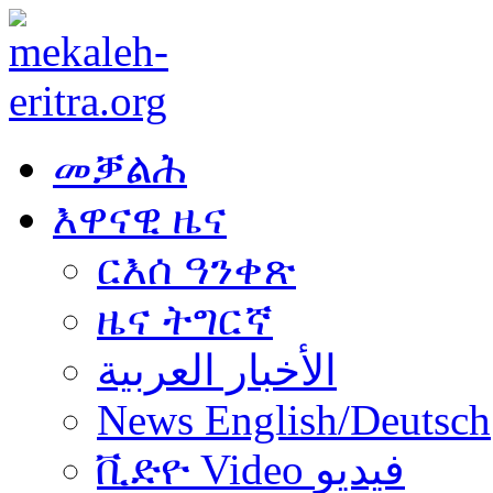
መቓልሕ
እዋናዊ ዜና
ርእሰ ዓንቀጽ
ዜና ትግርኛ
الأخبار العربية
News English/Deutsch
ቪድዮ Video فيديو