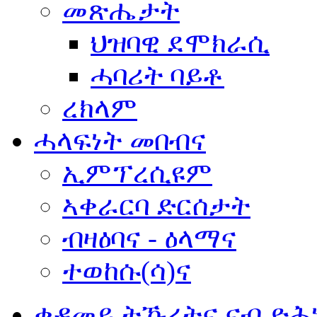
መጽሔታት
ህዝባዊ ደሞክራሲ
ሓባሪት ባይቶ
ረክላም
ሓላፍነት መበብና
ኢምፕረሲዩም
ኣቀራርባ ድርሰታት
ብዛዕባና - ዕላማና
ተወከሱ(ሳ)ና
ቀዳመይ ትኹረትና ናብ ድሕ