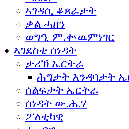
ኣገዳሲ ቆጸራታት
ቃል ሓዘን
ወግዒ ም.ቍዉምነገር
ኣገደስቲ ሰነዳት
ታሪኽ ኤርትራ
ሕግታት እንዳባታት 
ሰልፍታት ኤርትራ
ሰነዳት ው.ሕ.ሃ
ፖለቲካዊ