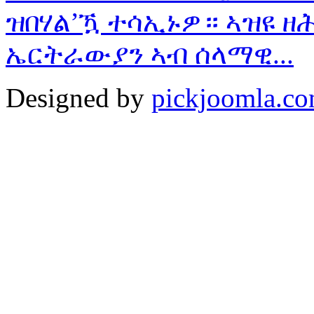
ዝበሃል’ዃ ተሳኢኑዎ። ኣዝዩ ዘ
ኤርትራውያን ኣብ ሰላማዊ...
Designed by
pickjoomla.c