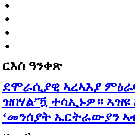
ርእሰ ዓንቀጽ
ደሞራሲያዊ ኣረኣእያ ምዕራ
ዝበሃል’ዃ ተሳኢኑዎ። ኣዝዩ
‘መንሰያት ኤርትራውያን ኣብ