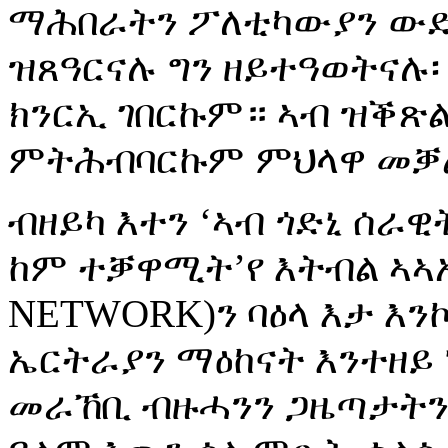
ማሕበራትን ፖለቲካውያን ውድባ
ዝጸዓርናሉ ግን ዘይተዓወትናሉ፡
ክንርኢ ገበርኩም። ኣብ ዝቕጽ
ምትሕብባርኩም ምህላዋ መቓ
ብዘይካ እተን ‘ኣብ ጎድኒ ሰራዊ
ከም ተቓዋሚት’የ እትብል ኣኣ
NETWORK)ን ባዕላ እታ እንኮ
ኤርትራያን ማዕከናት እንተዘይ 
መራኸቢ ብዙሓንን ጋዜጣታትን