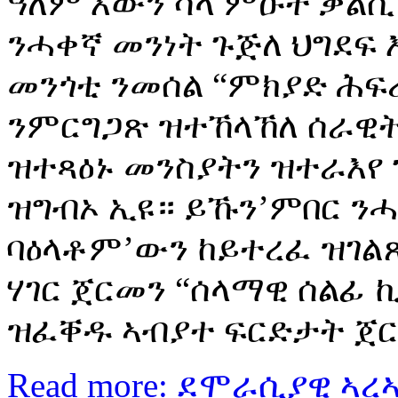
ዓለም እውን ሳላ ምዑት ቃልሲ
ንሓቀኛ መንነት ጉጅለ ህግደፍ 
መንጎቲ ንመሰል “ምክያድ ሕፍ
ንምርግጋጽ ዝተኸላኸለ ሰራዊ
ዝተጻዕኑ መንስያትን ዝተራእየ 
ዝግብኦ ኢዩ። ይኹን’ምበር ንሓ
ባዕላቶም’ውን ከይተረፈ ዝገል
ሃገር ጀርመን “ሰላማዊ ሰልፊ 
ዝፈቐዱ ኣብያተ ፍርድታት ጀር
Read more: ደሞራሲያዊ ኣ