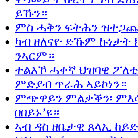
ይኹን።
ምስ ሓቅን ፍትሕን ዝተጋጨ
ካብ ዘለናዮ ድኹም ኩነታት 
ንኣርም።
ተልእኾ ሓቀኛ ህዝባዊ ፖለቲ
ምድያብ ጥራሕ ኣይኮነን።
ምጭዋይን ምልቃቕን፡ ምእሳ
በበይኑ’ዩ።
ኣብ ዳስ ዘቤታዊ ጸላኢ ከይድ