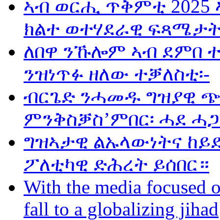
ኣብ ወርሒ ጥቅምቲ 2025 
ክልተ ወተሃደራዊ ፍጻሜታት
ለበዋ ንኹሎም ኣብ ደምበ 
ንዝነጥፉ ዘለው ተቓለስቲ፡-
ብርጌድ ንሓመዱ ግዝያዊ ጭ
ምንቅስቓስ’ምበር፡ ሓደ ሓጋ
ግዝኣታዊ ልኡላውነትና ከይድ
ፖለቲካዊ ድሕረት ይሰበር።
With the media focused o
fall to a globalizing jihad