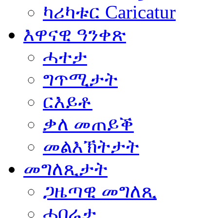
ካሪካቱር Caricatur
እዋናዊ ዓንቀጽ
ሓተታ
ግጥሚታት
ርእይቶ
ቃለ መጠይቕ
መልእኽትታት
መግለጺታት
ጋዜጣዊ መግለጺ
ሓበሬታ