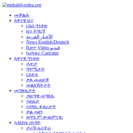
መቓልሕ
እዋናዊ ዜና
ርእሰ ዓንቀጽ
ዜና ትግርኛ
الأخبار العربية
News English/Deutsch
ቪድዮ Video فيديو
ካሪካቱር Caricatur
እዋናዊ ዓንቀጽ
ሓተታ
ግጥሚታት
ርእይቶ
ቃለ መጠይቕ
መልእኽትታት
መግለጺታት
ጋዜጣዊ መግለጺ
ሓበሬታ
ኣገዳሲ ቆጸራታት
ቃል ሓዘን
ወግዒ ም.ቍዉምነገር
ኣገደስቲ ሰነዳት
ታሪኽ ኤርትራ