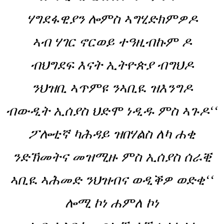
ሃግደፋዊያን ሎምስ ኣግሂድክምዎዶ
ኣብ ሃገር ኖርወይ ተዓዚብኩም ዶ
ብህግደፍ እናት ኢትዮጵያ ብግህዶ
ንህዝቢ ኣጥምዩ ንኣቢዪ ዝእንግዶ
ብውዲት ኢሰያስ ህድሞ ነዲዱ ምስ ኣጉዶ‘‘
ፖሎቲኛ ካሕዳይ ዝበሃልስ ለካ ሐቂ
ንድኽመትና መዝሚዙ ምስ ኢሰያስ ሰራቒ
ኣቢዪ ኣሕመድ ንህዝብና ወዲቕዎ ወድቂ‘‘
ሎሚ ኮነ ሐምለ ኮነ