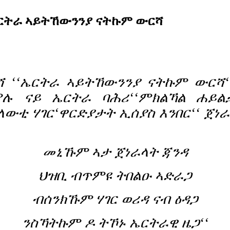
 ኤርትራ ኣይትኸውንንያ ናትኩም ውርሻ
ሻ ‘‘ኤርትራ ኣይትኸውንንያ ናትኩም ውርሻ
ምሉ ናይ ኤርትራ ባሕሪ‘‘ምክልኻል ሐይል
ለውቲ ሃገር‘ዋርድያታት ኢሰያስ እንበር‘‘ ጀነ
መኒኹም ኣታ ጀነራላት ጃንዳ
ህዝቢ ብጥምዩ ትበልዑ ኣድራጋ
ብሰንክኹም ሃገር ወሪዳ ናብ ዕዳጋ
ንስኻትኩም ዶ ትኾኑ ኤርትራዊ ዜጋ‘‘