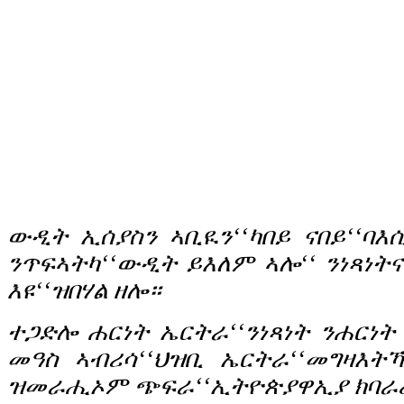
ውዲት ኢሰያስን ኣቢዪን‘‘ካበይ ናበይ‘‘ባ
ንጥፍኣትካ‘‘ውዲት ይእለም ኣሎ‘‘ ንነጻነ
እዩ‘‘ዝበሃል ዘሎ።
ተጋድሎ ሐርነት ኤርትራ‘‘ንነጻነት ንሐርነት
መዓስ ኣብሪሳ‘‘ህዝቢ ኤርትራ‘‘መግዛእት
ዝመራሒኦም ጭፍራ‘‘ኢትዮጵያዋኢያ ክባራረዩ