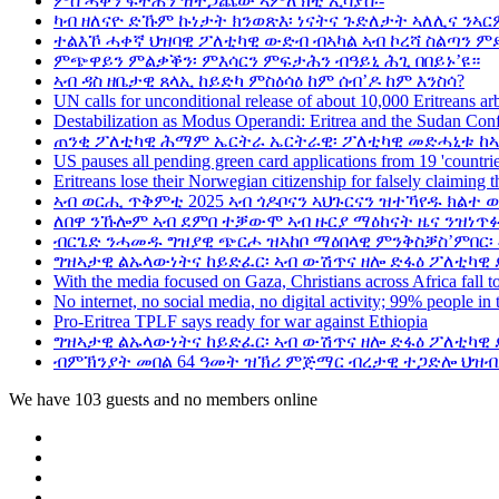
ምስ ሓቅን ፍትሕን ዝተጋጨው ኣምለኽቲ ኢሳያስ፡-
ካብ ዘለናዮ ድኹም ኩነታት ክንወጽእ፡ ነናትና ጉድለታት ኣለሊና ንኣር
ተልእኾ ሓቀኛ ህዝባዊ ፖለቲካዊ ውድብ ብኣካል ኣብ ኮረሻ ስልጣን ም
ምጭዋይን ምልቃቕን፡ ምእሳርን ምፍታሕን ብዓይኒ ሕጊ በበይኑ’ዩ።
ኣብ ዳስ ዘቤታዊ ጸላኢ ከይድካ ምስዕሳዕ ከም ሰብ’ዶ ከም እንስሳ?
UN calls for unconditional release of about 10,000 Eritreans arb
Destabilization as Modus Operandi: Eritrea and the Sudan Conf
ጠንቂ ፖለቲካዊ ሕማም ኤርትራ ኤርትራዊ፡ ፖለቲካዊ መድሓኒቱ ከኣ
US pauses all pending green card applications from 19 'countrie
Eritreans lose their Norwegian citizenship for falsely claiming 
ኣብ ወርሒ ጥቅምቲ 2025 ኣብ ጎዶቦናን ኣህጉርናን ዝተኻየዱ ክልተ 
ለበዋ ንኹሎም ኣብ ደምበ ተቓውሞ ኣብ ዙርያ ማዕከናት ዜና ንዝነጥፉ
ብርጌድ ንሓመዱ ግዝያዊ ጭርሖ ዝኣከቦ ማዕበላዊ ምንቅስቓስ’ምበር፡
ግዝኣታዊ ልኡላውነትና ከይድፈር፡ ኣብ ውሽጥና ዘሎ ድፋዕ ፖለቲካዊ 
With the media focused on Gaza, Christians across Africa fall to
No internet, no social media, no digital activity; 99% people in t
Pro-Eritrea TPLF says ready for war against Ethiopia
ግዝኣታዊ ልኡላውነትና ከይድፈር፡ ኣብ ውሽጥና ዘሎ ድፋዕ ፖለቲካዊ 
ብምኽንያት መበል 64 ዓመት ዝኽሪ ምጅማር ብረታዊ ተጋድሎ ህዝብታ
We have 103 guests and no members online