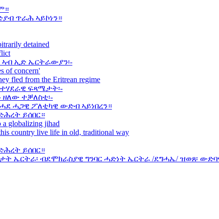
ም።
ድያብ ጥራሕ ኣይኮነን።
itrarily detained
lict
 ኣብ ኢድ ኤርትራውያን፡-
s of concern'
they fled from the Eritrean regime
ወተሃደራዊ ፍጻሜታት፡-
 ዘለው ተቓለስቲ፡-
 ሓደ ሓጋዊ ፖለቲካዊ ውድብ ኣይነበረን።
ድሕረት ይሰበር።
 a globalizing jihad
his country live life in old, traditional way
ድሕረት ይሰበር።
ት ኤርትራ፡ ብደሞክራስያዊ ግንባር ሓድነት ኤርትራ /ደግሓኤ/ ዝወጸ፡ ውድባ