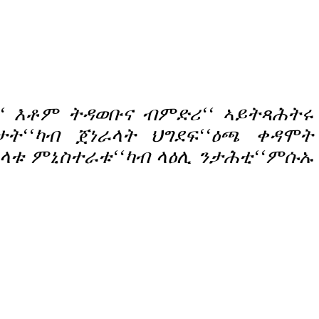
‘‘ እቶም ትዳወቡና ብምድሪ‘‘ ኣይትጻሕትሩ
ታት‘‘ካብ ጀነራላት ህግደፍ‘‘ዕጫ ቀዳሞት
ራላቱ ምኒስተራቱ‘‘ካብ ላዕሊ ንታሕቲ‘‘ምሱኡ