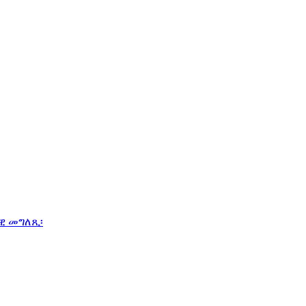
ዊ መግለጺ፡