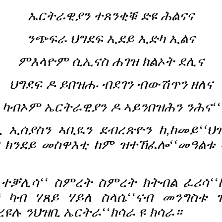
ኤርትራዊያን ተጸንቂቑ ድዩ ሕልናና
ንጭፍራ ህግደፍ ኢደይ ኢድካ ኢልና
ምእላዮም ሲኢናስ ሐገዝ ክልኦት ደሊና
ህግደፍ ዶ ይበዝሑ ብደገን ብውሽጥን ዘለና
ካብኦም ኤርትራዊያን ዶ ኣይንበዝሕን ንሕና‘‘
እሲ ኢሰያስን ኣቢዪን ደብረጽዮን ከ,ከመይ‘‘
ትና ክንደይ መስዋእቲ ከም ዝተኸፈሎ‘‘መዓልቱ
 ተቓሊሳ‘‘ ስምረት ስምረት ክትብል ፈሪሳ‘‘ከ
ኻ ካብ ሃጸይ ሃይለ ስላሴ‘‘ናብ መንግስቱ
ሉ ንህዝቢ ኤርትራ‘‘ክሳራ ዩ ክሳራ።