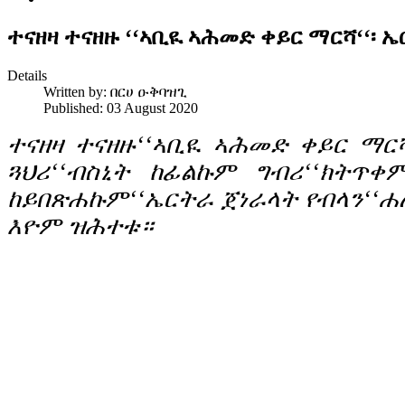
ተናዘዛ ተናዘዙ ‘‘ኣቢዪ ኣሕመድ ቀይር ማርሻ‘‘፡
Details
Written by:
በርሀ ዑቅባዝጊ
Published: 03 August 2020
ተናዘዛ ተናዘዙ‘‘ኣቢዪ ኣሕመድ ቀይር ማር
ጓህሪ‘‘ብስኒት ከፊልኩም ግብሪ‘‘ክትጥቀ
ከይበጽሐኩም‘‘ኤርትራ ጀነራላት የብላን‘‘ሐ
እዮም ዝሕተቱ።