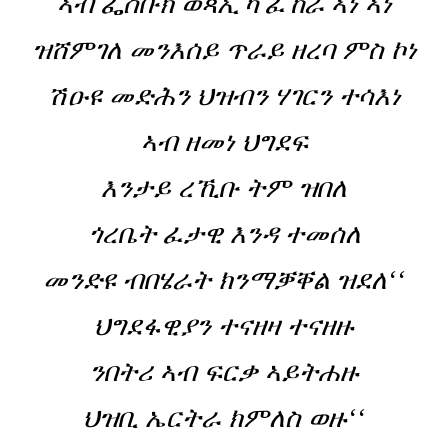
ኣብ ፌስቡክ ወጻኢኻ ፈኸራ ኣነ ኣነ
ዝሸምገለ መንእሰይ ጥራይ ዘረባ ምስ ኮነ
ሽዑዩ መድሕን ህዝብን ሃገርን ተሳእነ
ኣብ ዘመነ ህግደፍ
እንታይ ረኺቡ ትም ዝበለ
ጎረቤት ፈታዊ እንዳ ተመሰለ
መንድዩ ብበሄራት ክንማቓቐል ዝደለ‘‘
ህግደፋዊያን ተናዘዛ ተናዘዙ
ንበትሪ ኣብ ፍርቃ ኣይትሐዙ
ህዝቢ ኤርትራ ክምለስ ወዙ‘‘