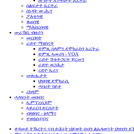
ሕግታት እንዳባታት ኤርትራ
ሰልፍታት ኤርትራ
ሰነዳት ው.ሕ.ሃ
ፖለቲካዊ
ቁጠባዊ
ማሕበረሰባዊ
መራኸቢ ብዙኃን
መርበባት
ራድዮ ማዕከናት
ድምጺ ሰላምን ደሞክራስን ኤርትራ
ድምጺ ኣመሪካ - VOA
ራድዮ ሽቱትጋርት ጀርመን
ራድዮ ወጋሕታ
ረድዮ ኤረና
መጽሔታት
ህዝባዊ ደሞክራሲ
ሓባሪት ባይቶ
ረክላም
ሓላፍነት መበብና
ኢምፕረሲዩም
ኣቀራርባ ድርሰታት
ብዛዕባና - ዕላማና
ተወከሱ(ሳ)ና
ቀዳመይ ትኹረትና ናብ ድሕነት ህይወት ሰብን ልኡላውነት ህዝብን ይ