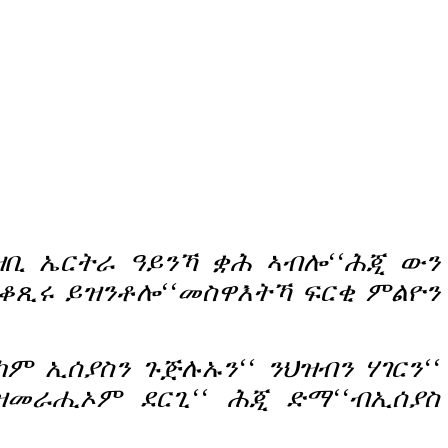
ህዝቢ ኤርትራ ዓይንኻ ቋሕ ኣብሎ‘‘ሕጂ ውን
 ቆጺሩ ይዝንቶሎ‘‘መስዋእትኻ ፍርቂ ምልዮን
ም ኢሰያስን ጉጅሉኡን‘‘ ንህዝብን ሃገርን‘‘
 ዝመራሒኦም ደርጊ‘‘ ሕጂ ድማ‘‘ብኢሰያስ