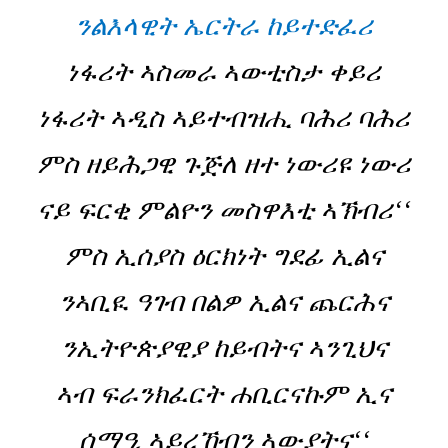
ንልእላዊት ኤርትራ ከይተድፈሪ
ነፋሪት ኣስመራ ኣውቲስታ ቀይሪ
ነፋሪት ኣዲስ ኣይተብዝሒ ባሕሪ ባሕሪ
ምስ ዘይሕጋዊ ጉጅለ ዘተ ነውሪዩ ነውሪ
ናይ ፍርቂ ምልዮን መስዋእቲ ኣኽብሪ‘‘
ምስ ኢሰያስ ዕርክነት ግደፊ ኢልና
ንኣቢዪ ዓገብ በልዎ ኢልና ጨርሕና
ንኢትዮጵያዊያ ከይብትና ኣንጊህና
ኣብ ፍራንክፈርት ሐቢርናኩም ኢና
ሰማዒ ኣይረኸብን ኣውያትና‘‘